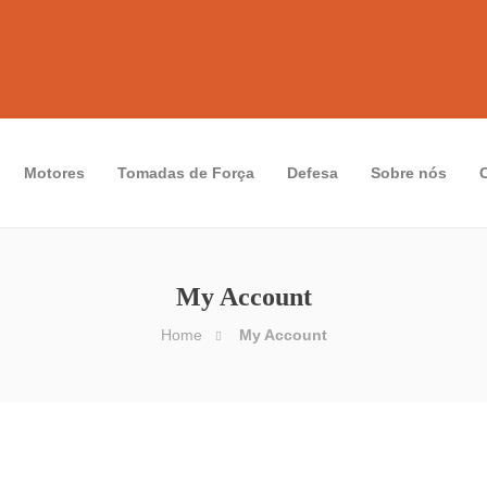
Motores
Tomadas de Força
Defesa
Sobre nós
My Account
Home
My Account