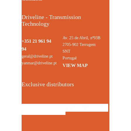
Driveline - Transmission
Technology
Av. 25 de Abril, nº93B
+351 21 961 94
2705-902 Terrugem
94
SNT
geral@driveline.pt
Portugal
yanmar@driveline.pt
VIEW MAP
Exclusive distributors