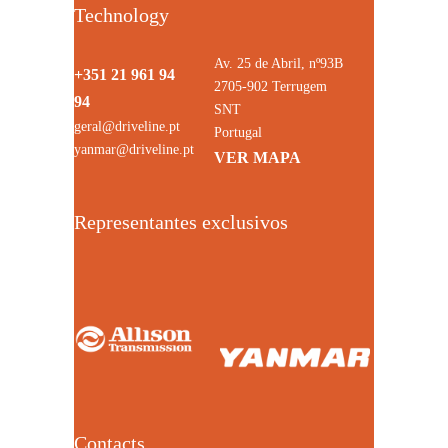
Technology
Av. 25 de Abril, nº93B
+351 21 961 94
2705-902 Terrugem
94
SNT
geral@driveline.pt
Portugal
yanmar@driveline.pt
VER MAPA
Representantes exclusivos
Contacts