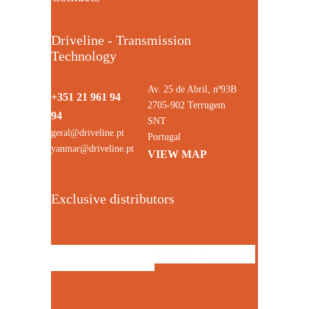
Driveline - Transmission
Technology
Av. 25 de Abril, nº93B
+351 21 961 94
2705-902 Terrugem
94
SNT
geral@driveline.pt
Portugal
yanmar@driveline.pt
VIEW MAP
Exclusive distributors