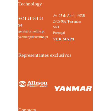
Technology
Av. 25 de Abril, nº93B
+351 21 961 94
2705-902 Terrugem
94
SNT
geral@driveline.pt
Portugal
yanmar@driveline.pt
VER MAPA
Representantes exclusivos
Contacts