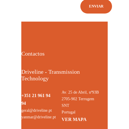
Contactos
Driveline - Transmission
Technology
Av. 25 de Abril, nº93B
+351 21 961 94
2705-902 Terrugem
94
SNT
geral@driveline.pt
Portugal
yanmar@driveline.pt
VER MAPA