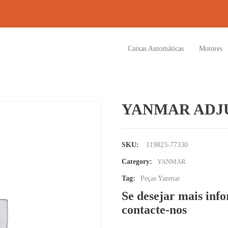
Caixas Automáticas
Motores
YANMAR ADJU
SKU:
119823-77330
Category:
YANMAR
Tag:
Peças Yanmar
Se desejar mais inf
contacte-nos