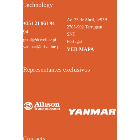
Technology
Av. 25 de Abril, nº93B
+351 21 961 94
2705-902 Terrugem
94
SNT
geral@driveline.pt
Portugal
yanmar@driveline.pt
VER MAPA
Representantes exclusivos
Contacts