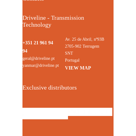
Driveline - Transmission
Technology
Av. 25 de Abril, nº93B
+351 21 961 94
2705-902 Terrugem
94
SNT
geral@driveline.pt
Portugal
yanmar@driveline.pt
VIEW MAP
Exclusive distributors