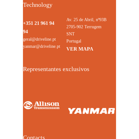
Technology
Av. 25 de Abril, nº93B
+351 21 961 94
2705-902 Terrugem
94
SNT
geral@driveline.pt
Portugal
yanmar@driveline.pt
VER MAPA
Representantes exclusivos
Contacts