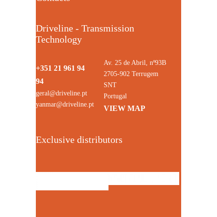
Driveline - Transmission
Technology
Av. 25 de Abril, nº93B
+351 21 961 94
2705-902 Terrugem
94
SNT
geral@driveline.pt
Portugal
yanmar@driveline.pt
VIEW MAP
Exclusive distributors