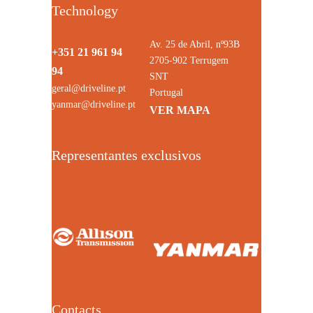
Technology
Av. 25 de Abril, nº93B
+351 21 961 94
2705-902 Terrugem
94
SNT
geral@driveline.pt
Portugal
yanmar@driveline.pt
VER MAPA
Representantes exclusivos
Contacts