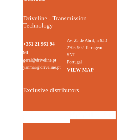
Driveline - Transmission
Technology
Av. 25 de Abril, nº93B
+351 21 961 94
2705-902 Terrugem
94
SNT
geral@driveline.pt
Portugal
yanmar@driveline.pt
VIEW MAP
Exclusive distributors