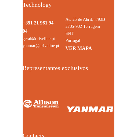
Technology
Av. 25 de Abril, nº93B
+351 21 961 94
2705-902 Terrugem
94
SNT
geral@driveline.pt
Portugal
yanmar@driveline.pt
VER MAPA
Representantes exclusivos
Contacts