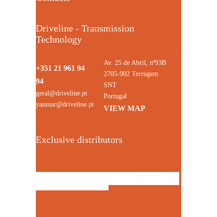
Driveline - Transmission
Technology
Av. 25 de Abril, nº93B
+351 21 961 94
2705-902 Terrugem
94
SNT
geral@driveline.pt
Portugal
yanmar@driveline.pt
VIEW MAP
Exclusive distributors