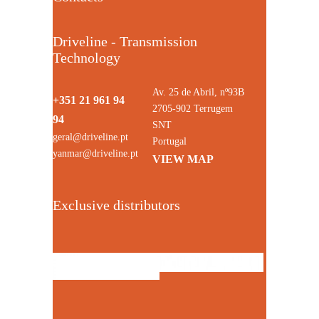
Driveline - Transmission
Technology
Av. 25 de Abril, nº93B
+351 21 961 94
2705-902 Terrugem
94
SNT
geral@driveline.pt
Portugal
yanmar@driveline.pt
VIEW MAP
Exclusive distributors