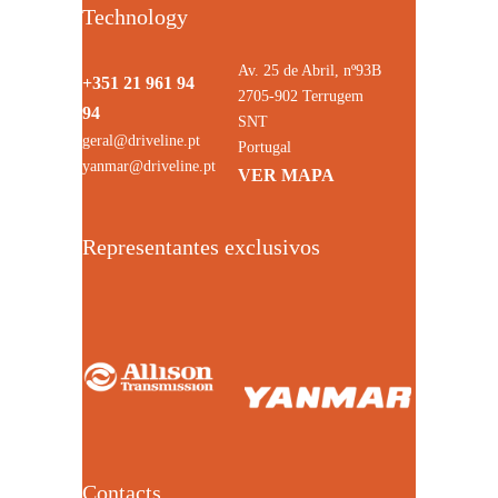
Technology
Av. 25 de Abril, nº93B
+351 21 961 94
2705-902 Terrugem
94
SNT
geral@driveline.pt
Portugal
yanmar@driveline.pt
VER MAPA
Representantes exclusivos
Contacts