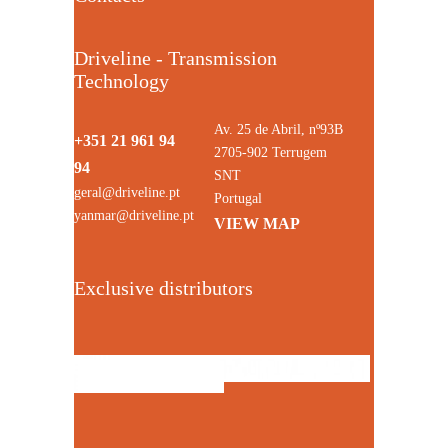
Driveline - Transmission
Technology
Av. 25 de Abril, nº93B
+351 21 961 94
2705-902 Terrugem
94
SNT
geral@driveline.pt
Portugal
yanmar@driveline.pt
VIEW MAP
Exclusive distributors