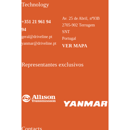
Technology
Av. 25 de Abril, nº93B
+351 21 961 94
2705-902 Terrugem
94
SNT
geral@driveline.pt
Portugal
yanmar@driveline.pt
VER MAPA
Representantes exclusivos
Contacts