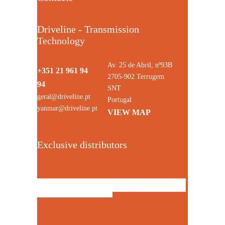
Driveline - Transmission
Technology
Av. 25 de Abril, nº93B
+351 21 961 94
2705-902 Terrugem
94
SNT
geral@driveline.pt
Portugal
yanmar@driveline.pt
VIEW MAP
Exclusive distributors