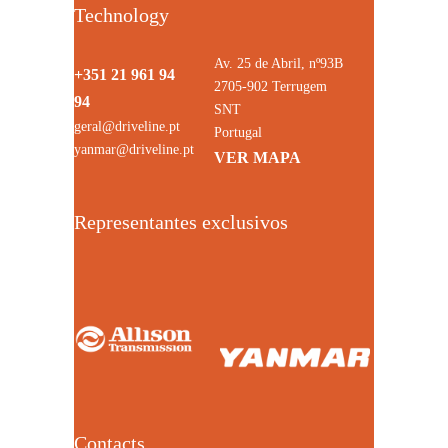
Technology
Av. 25 de Abril, nº93B
+351 21 961 94
2705-902 Terrugem
94
SNT
geral@driveline.pt
Portugal
yanmar@driveline.pt
VER MAPA
Representantes exclusivos
Contacts