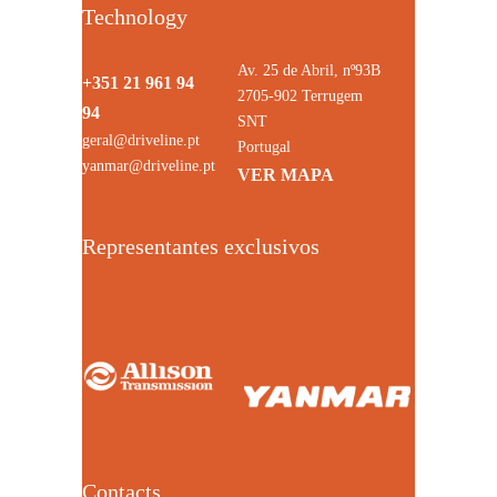
Technology
Av. 25 de Abril, nº93B
+351 21 961 94
2705-902 Terrugem
94
SNT
geral@driveline.pt
Portugal
yanmar@driveline.pt
VER MAPA
Representantes exclusivos
Contacts