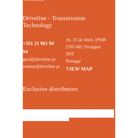
Driveline - Transmission
Technology
Av. 25 de Abril, nº93B
+351 21 961 94
2705-902 Terrugem
94
SNT
geral@driveline.pt
Portugal
yanmar@driveline.pt
VIEW MAP
Exclusive distributors