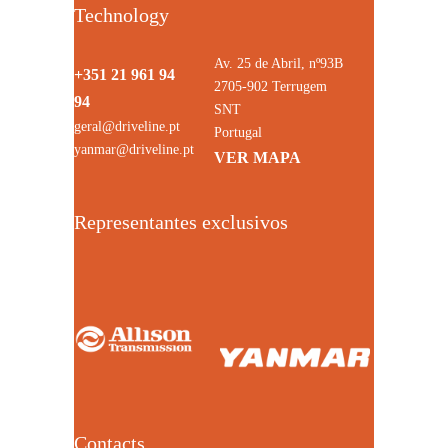
Technology
Av. 25 de Abril, nº93B
+351 21 961 94
2705-902 Terrugem
94
SNT
geral@driveline.pt
Portugal
yanmar@driveline.pt
VER MAPA
Representantes exclusivos
Contacts