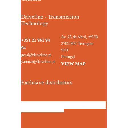
Driveline - Transmission
Technology
Av. 25 de Abril, nº93B
+351 21 961 94
2705-902 Terrugem
94
SNT
geral@driveline.pt
Portugal
yanmar@driveline.pt
VIEW MAP
Exclusive distributors