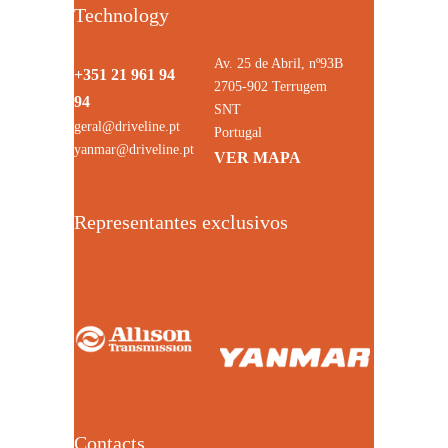
Technology
Av. 25 de Abril, nº93B
+351 21 961 94
2705-902 Terrugem
94
SNT
geral@driveline.pt
Portugal
yanmar@driveline.pt
VER MAPA
Representantes exclusivos
Contacts