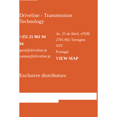
Driveline - Transmission
Technology
Av. 25 de Abril, nº93B
+351 21 961 94
2705-902 Terrugem
94
SNT
geral@driveline.pt
Portugal
yanmar@driveline.pt
VIEW MAP
Exclusive distributors