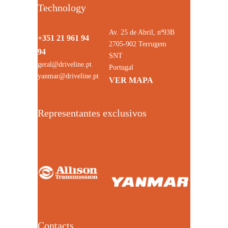
Technology
Av. 25 de Abril, nº93B
+351 21 961 94
2705-902 Terrugem
94
SNT
geral@driveline.pt
Portugal
yanmar@driveline.pt
VER MAPA
Representantes exclusivos
Contacts