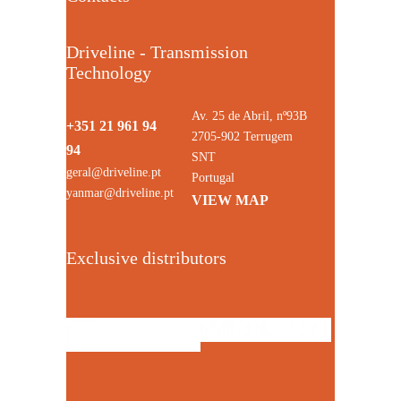
Driveline - Transmission
Technology
Av. 25 de Abril, nº93B
+351 21 961 94
2705-902 Terrugem
94
SNT
geral@driveline.pt
Portugal
yanmar@driveline.pt
VIEW MAP
Exclusive distributors