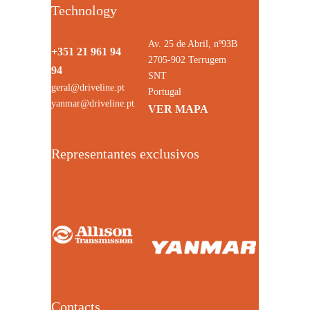
Technology
Av. 25 de Abril, nº93B
+351 21 961 94
2705-902 Terrugem
94
SNT
geral@driveline.pt
Portugal
yanmar@driveline.pt
VER MAPA
Representantes exclusivos
Contacts