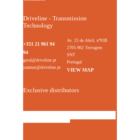
Driveline - Transmission
Technology
Av. 25 de Abril, nº93B
+351 21 961 94
2705-902 Terrugem
94
SNT
geral@driveline.pt
Portugal
yanmar@driveline.pt
VIEW MAP
Exclusive distributors