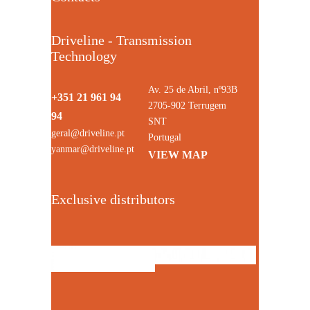
Driveline - Transmission
Technology
Av. 25 de Abril, nº93B
+351 21 961 94
2705-902 Terrugem
94
SNT
geral@driveline.pt
Portugal
yanmar@driveline.pt
VIEW MAP
Exclusive distributors