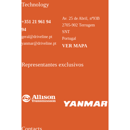
Technology
Av. 25 de Abril, nº93B
+351 21 961 94
2705-902 Terrugem
94
SNT
geral@driveline.pt
Portugal
yanmar@driveline.pt
VER MAPA
Representantes exclusivos
Contacts