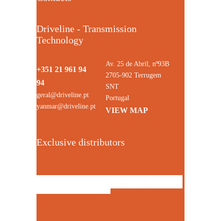
Driveline - Transmission
Technology
Av. 25 de Abril, nº93B
+351 21 961 94
2705-902 Terrugem
94
SNT
geral@driveline.pt
Portugal
yanmar@driveline.pt
VIEW MAP
Exclusive distributors