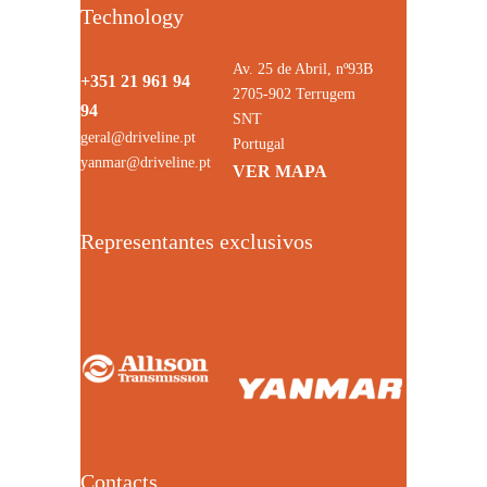
Technology
Av. 25 de Abril, nº93B
+351 21 961 94
2705-902 Terrugem
94
SNT
geral@driveline.pt
Portugal
yanmar@driveline.pt
VER MAPA
Representantes exclusivos
Contacts