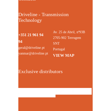
Driveline - Transmission
Technology
Av. 25 de Abril, nº93B
+351 21 961 94
2705-902 Terrugem
94
SNT
geral@driveline.pt
Portugal
yanmar@driveline.pt
VIEW MAP
Exclusive distributors