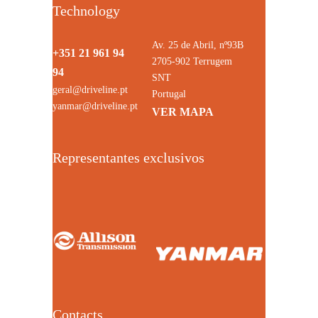
Technology
Av. 25 de Abril, nº93B
+351 21 961 94
2705-902 Terrugem
94
SNT
geral@driveline.pt
Portugal
yanmar@driveline.pt
VER MAPA
Representantes exclusivos
Contacts