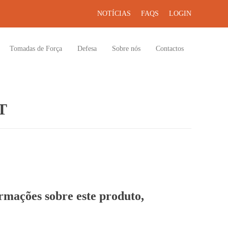
NOTÍCIAS
FAQS
LOGIN
Tomadas de Força
Defesa
Sobre nós
Contactos
T
ormações sobre este produto,