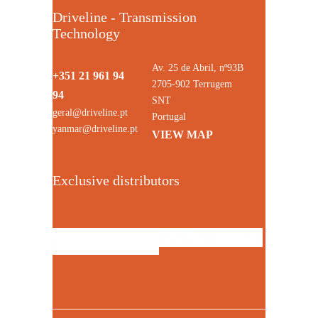
Driveline - Transmission
Technology
Av. 25 de Abril, nº93B
+351 21 961 94
2705-902 Terrugem
94
SNT
geral@driveline.pt
Portugal
yanmar@driveline.pt
VIEW MAP
Exclusive distributors