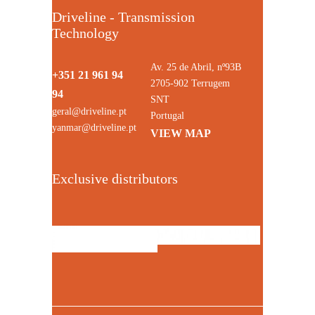
Driveline - Transmission
Technology
Av. 25 de Abril, nº93B
+351 21 961 94
2705-902 Terrugem
94
SNT
geral@driveline.pt
Portugal
yanmar@driveline.pt
VIEW MAP
Exclusive distributors