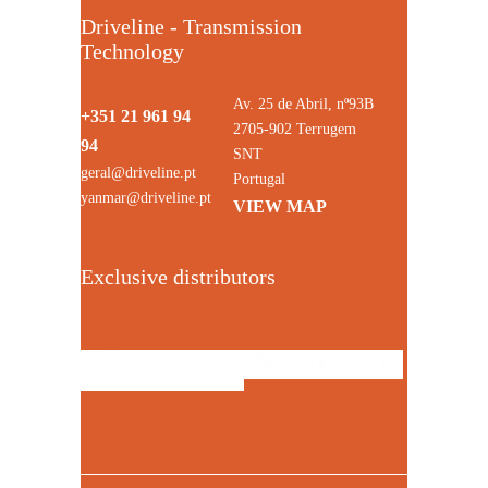
Driveline - Transmission
Technology
Av. 25 de Abril, nº93B
+351 21 961 94
2705-902 Terrugem
94
SNT
geral@driveline.pt
Portugal
yanmar@driveline.pt
VIEW MAP
Exclusive distributors