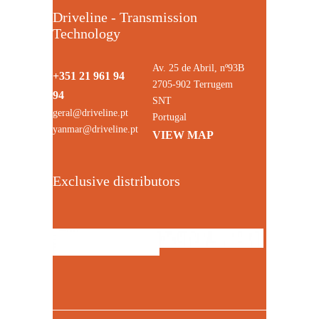
Driveline - Transmission
Technology
Av. 25 de Abril, nº93B
+351 21 961 94
2705-902 Terrugem
94
SNT
geral@driveline.pt
Portugal
yanmar@driveline.pt
VIEW MAP
Exclusive distributors