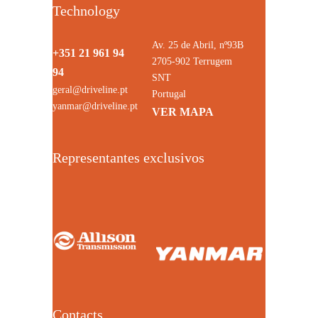
Technology
Av. 25 de Abril, nº93B
+351 21 961 94
2705-902 Terrugem
94
SNT
geral@driveline.pt
Portugal
yanmar@driveline.pt
VER MAPA
Representantes exclusivos
Contacts