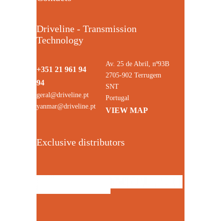
Driveline - Transmission
Technology
Av. 25 de Abril, nº93B
+351 21 961 94
2705-902 Terrugem
94
SNT
geral@driveline.pt
Portugal
yanmar@driveline.pt
VIEW MAP
Exclusive distributors