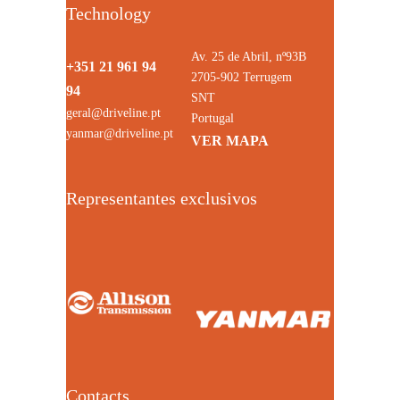
Technology
Av. 25 de Abril, nº93B
+351 21 961 94
2705-902 Terrugem
94
SNT
geral@driveline.pt
Portugal
yanmar@driveline.pt
VER MAPA
Representantes exclusivos
Contacts