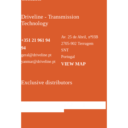
Driveline - Transmission
Technology
Av. 25 de Abril, nº93B
+351 21 961 94
2705-902 Terrugem
94
SNT
geral@driveline.pt
Portugal
yanmar@driveline.pt
VIEW MAP
Exclusive distributors