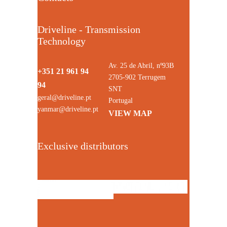
Driveline - Transmission
Technology
Av. 25 de Abril, nº93B
+351 21 961 94
2705-902 Terrugem
94
SNT
geral@driveline.pt
Portugal
yanmar@driveline.pt
VIEW MAP
Exclusive distributors