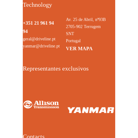
Technology
Av. 25 de Abril, nº93B
+351 21 961 94
2705-902 Terrugem
94
SNT
geral@driveline.pt
Portugal
yanmar@driveline.pt
VER MAPA
Representantes exclusivos
Contacts