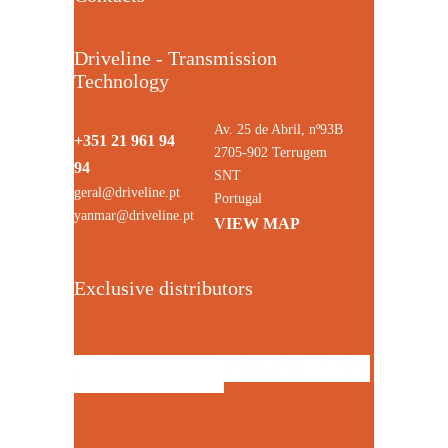
Driveline - Transmission
Technology
Av. 25 de Abril, nº93B
+351 21 961 94
2705-902 Terrugem
94
SNT
geral@driveline.pt
Portugal
yanmar@driveline.pt
VIEW MAP
Exclusive distributors