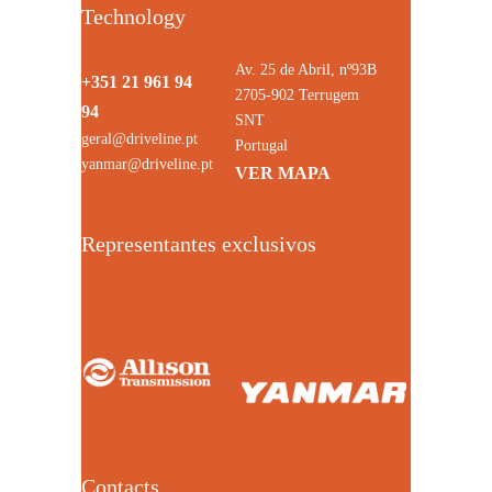
Technology
Av. 25 de Abril, nº93B
+351 21 961 94
2705-902 Terrugem
94
SNT
geral@driveline.pt
Portugal
yanmar@driveline.pt
VER MAPA
Representantes exclusivos
Contacts