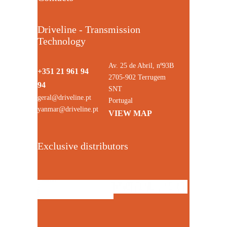
Driveline - Transmission
Technology
Av. 25 de Abril, nº93B
+351 21 961 94
2705-902 Terrugem
94
SNT
geral@driveline.pt
Portugal
yanmar@driveline.pt
VIEW MAP
Exclusive distributors