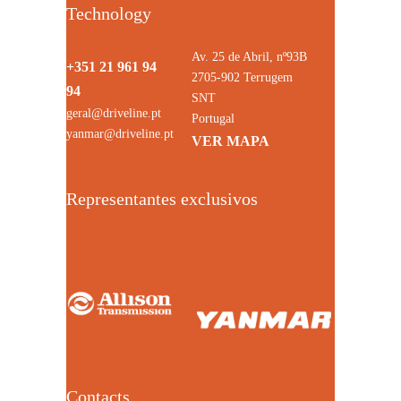
Technology
Av. 25 de Abril, nº93B
+351 21 961 94
2705-902 Terrugem
94
SNT
geral@driveline.pt
Portugal
yanmar@driveline.pt
VER MAPA
Representantes exclusivos
Contacts