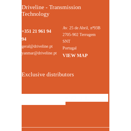
Driveline - Transmission
Technology
Av. 25 de Abril, nº93B
+351 21 961 94
2705-902 Terrugem
94
SNT
geral@driveline.pt
Portugal
yanmar@driveline.pt
VIEW MAP
Exclusive distributors