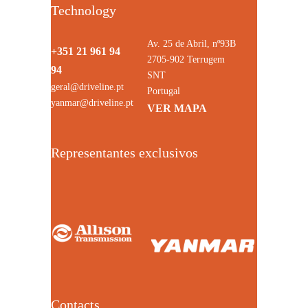
Technology
Av. 25 de Abril, nº93B
+351 21 961 94
2705-902 Terrugem
94
SNT
geral@driveline.pt
Portugal
yanmar@driveline.pt
VER MAPA
Representantes exclusivos
Contacts