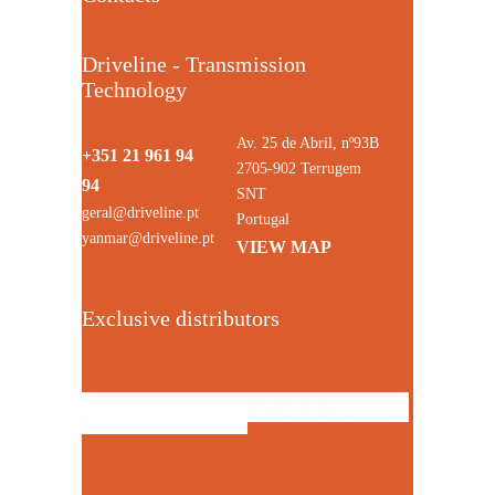
Driveline - Transmission
Technology
Av. 25 de Abril, nº93B
+351 21 961 94
2705-902 Terrugem
94
SNT
geral@driveline.pt
Portugal
yanmar@driveline.pt
VIEW MAP
Exclusive distributors