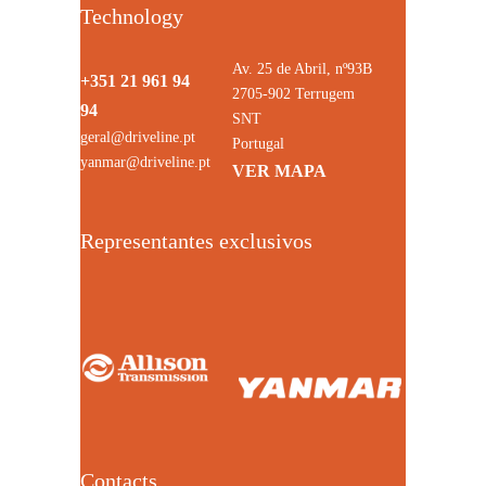
Technology
Av. 25 de Abril, nº93B
+351 21 961 94
2705-902 Terrugem
94
SNT
geral@driveline.pt
Portugal
yanmar@driveline.pt
VER MAPA
Representantes exclusivos
Contacts