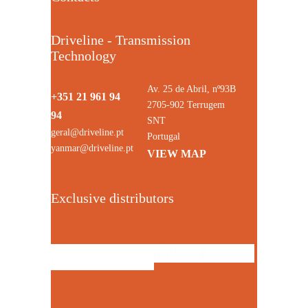
Driveline - Transmission
Technology
Av. 25 de Abril, nº93B
+351 21 961 94
2705-902 Terrugem
94
SNT
geral@driveline.pt
Portugal
yanmar@driveline.pt
VIEW MAP
Exclusive distributors