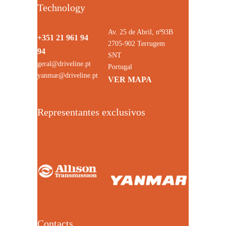
Technology
Av. 25 de Abril, nº93B
+351 21 961 94
2705-902 Terrugem
94
SNT
geral@driveline.pt
Portugal
yanmar@driveline.pt
VER MAPA
Representantes exclusivos
Contacts