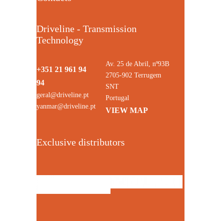
Driveline - Transmission
Technology
Av. 25 de Abril, nº93B
+351 21 961 94
2705-902 Terrugem
94
SNT
geral@driveline.pt
Portugal
yanmar@driveline.pt
VIEW MAP
Exclusive distributors