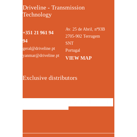
Driveline - Transmission
Technology
Av. 25 de Abril, nº93B
+351 21 961 94
2705-902 Terrugem
94
SNT
geral@driveline.pt
Portugal
yanmar@driveline.pt
VIEW MAP
Exclusive distributors