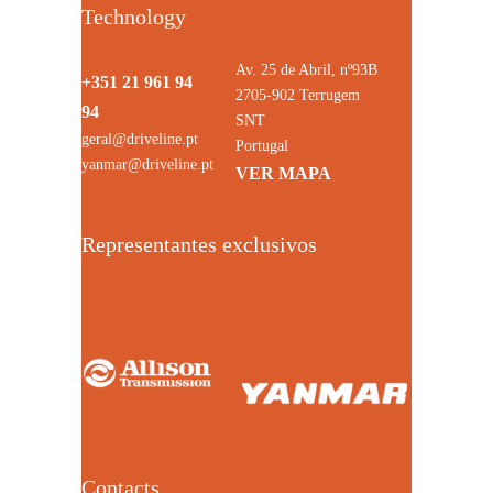
Technology
Av. 25 de Abril, nº93B
+351 21 961 94
2705-902 Terrugem
94
SNT
geral@driveline.pt
Portugal
yanmar@driveline.pt
VER MAPA
Representantes exclusivos
Contacts