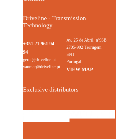
Driveline - Transmission
Technology
Av. 25 de Abril, nº93B
+351 21 961 94
2705-902 Terrugem
94
SNT
geral@driveline.pt
Portugal
yanmar@driveline.pt
VIEW MAP
Exclusive distributors