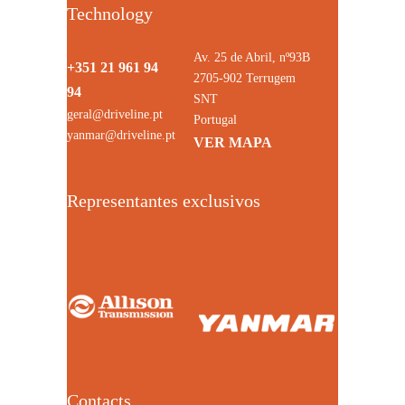
Technology
Av. 25 de Abril, nº93B
+351 21 961 94
2705-902 Terrugem
94
SNT
geral@driveline.pt
Portugal
yanmar@driveline.pt
VER MAPA
Representantes exclusivos
Contacts