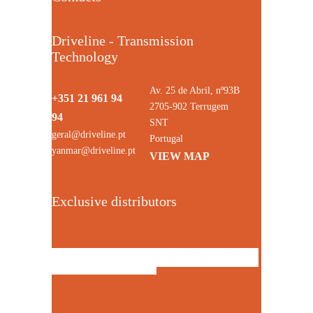
Driveline - Transmission
Technology
Av. 25 de Abril, nº93B
+351 21 961 94
2705-902 Terrugem
94
SNT
geral@driveline.pt
Portugal
yanmar@driveline.pt
VIEW MAP
Exclusive distributors