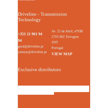
Driveline - Transmission
Technology
Av. 25 de Abril, nº93B
+351 21 961 94
2705-902 Terrugem
94
SNT
geral@driveline.pt
Portugal
yanmar@driveline.pt
VIEW MAP
Exclusive distributors