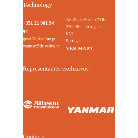
Technology
Av. 25 de Abril, nº93B
+351 21 961 94
2705-902 Terrugem
94
SNT
geral@driveline.pt
Portugal
yanmar@driveline.pt
VER MAPA
Representantes exclusivos
Contacts