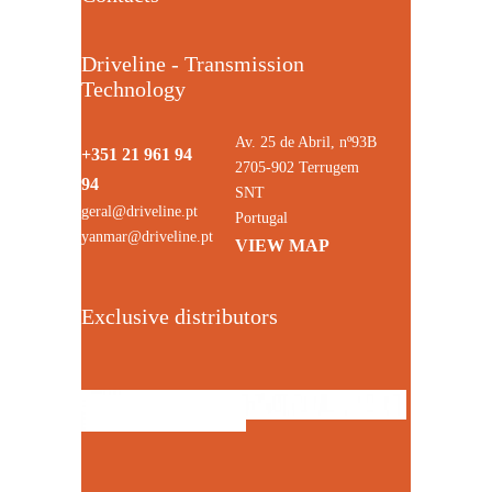
Driveline - Transmission
Technology
Av. 25 de Abril, nº93B
+351 21 961 94
2705-902 Terrugem
94
SNT
geral@driveline.pt
Portugal
yanmar@driveline.pt
VIEW MAP
Exclusive distributors