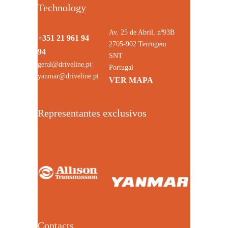
Technology
Av. 25 de Abril, nº93B
+351 21 961 94
2705-902 Terrugem
94
SNT
geral@driveline.pt
Portugal
yanmar@driveline.pt
VER MAPA
Representantes exclusivos
Contacts