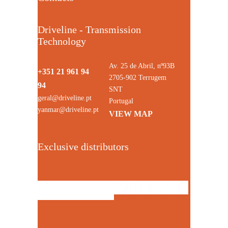
Driveline - Transmission
Technology
Av. 25 de Abril, nº93B
+351 21 961 94
2705-902 Terrugem
94
SNT
geral@driveline.pt
Portugal
yanmar@driveline.pt
VIEW MAP
Exclusive distributors