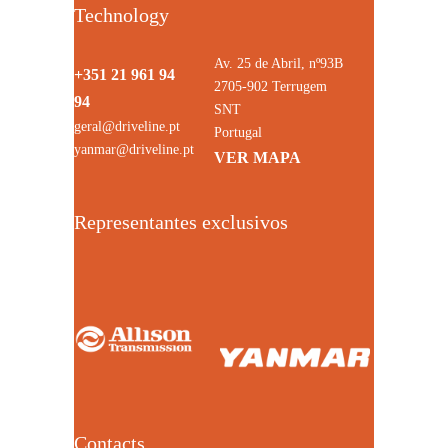
Technology
Av. 25 de Abril, nº93B
+351 21 961 94
2705-902 Terrugem
94
SNT
geral@driveline.pt
Portugal
yanmar@driveline.pt
VER MAPA
Representantes exclusivos
Contacts