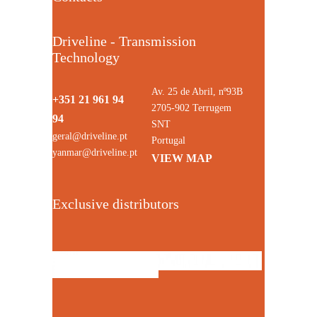
Driveline - Transmission
Technology
Av. 25 de Abril, nº93B
+351 21 961 94
2705-902 Terrugem
94
SNT
geral@driveline.pt
Portugal
yanmar@driveline.pt
VIEW MAP
Exclusive distributors