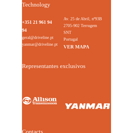
Technology
Av. 25 de Abril, nº93B
+351 21 961 94
2705-902 Terrugem
94
SNT
geral@driveline.pt
Portugal
yanmar@driveline.pt
VER MAPA
Representantes exclusivos
Contacts