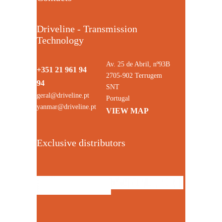
Driveline - Transmission
Technology
Av. 25 de Abril, nº93B
+351 21 961 94
2705-902 Terrugem
94
SNT
geral@driveline.pt
Portugal
yanmar@driveline.pt
VIEW MAP
Exclusive distributors