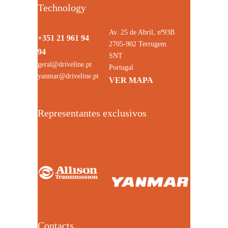
Technology
Av. 25 de Abril, nº93B
+351 21 961 94
2705-902 Terrugem
94
SNT
geral@driveline.pt
Portugal
yanmar@driveline.pt
VER MAPA
Representantes exclusivos
Contacts