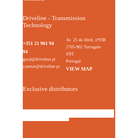
Driveline - Transmission
Technology
Av. 25 de Abril, nº93B
+351 21 961 94
2705-902 Terrugem
94
SNT
geral@driveline.pt
Portugal
yanmar@driveline.pt
VIEW MAP
Exclusive distributors