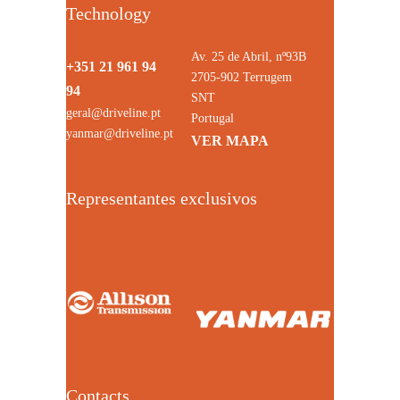
Technology
Av. 25 de Abril, nº93B
+351 21 961 94
2705-902 Terrugem
94
SNT
geral@driveline.pt
Portugal
yanmar@driveline.pt
VER MAPA
Representantes exclusivos
Contacts