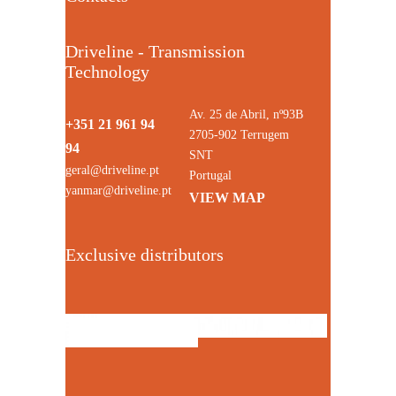
Driveline - Transmission
Technology
Av. 25 de Abril, nº93B
+351 21 961 94
2705-902 Terrugem
94
SNT
geral@driveline.pt
Portugal
yanmar@driveline.pt
VIEW MAP
Exclusive distributors