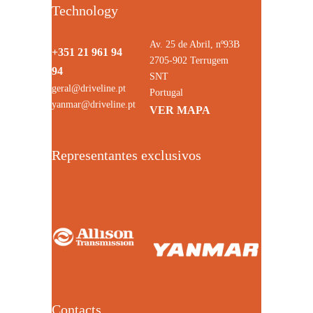
Technology
Av. 25 de Abril, nº93B
+351 21 961 94
2705-902 Terrugem
94
SNT
geral@driveline.pt
Portugal
yanmar@driveline.pt
VER MAPA
Representantes exclusivos
Contacts