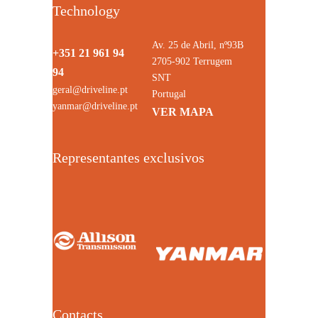
Technology
Av. 25 de Abril, nº93B
+351 21 961 94
2705-902 Terrugem
94
SNT
geral@driveline.pt
Portugal
yanmar@driveline.pt
VER MAPA
Representantes exclusivos
Contacts