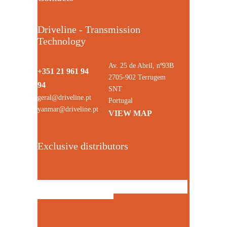
Driveline - Transmission
Technology
Av. 25 de Abril, nº93B
+351 21 961 94
2705-902 Terrugem
94
SNT
geral@driveline.pt
Portugal
yanmar@driveline.pt
VIEW MAP
Exclusive distributors