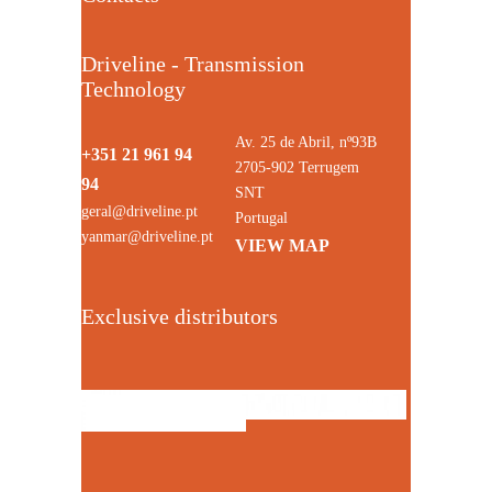
Driveline - Transmission
Technology
Av. 25 de Abril, nº93B
+351 21 961 94
2705-902 Terrugem
94
SNT
geral@driveline.pt
Portugal
yanmar@driveline.pt
VIEW MAP
Exclusive distributors