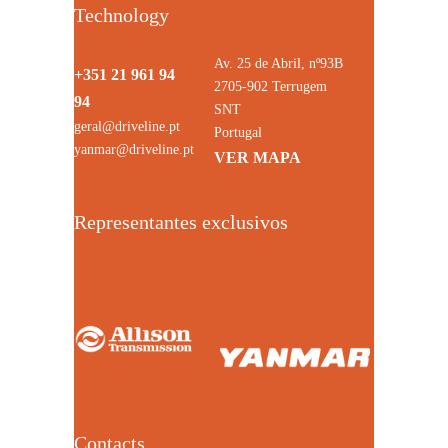
Technology
Av. 25 de Abril, nº93B
+351 21 961 94
2705-902 Terrugem
94
SNT
geral@driveline.pt
Portugal
yanmar@driveline.pt
VER MAPA
Representantes exclusivos
Contacts