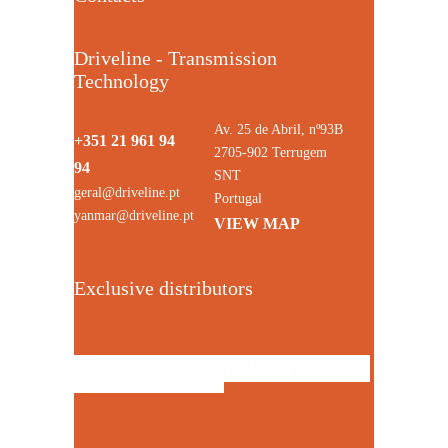
Driveline - Transmission
Technology
Av. 25 de Abril, nº93B
+351 21 961 94
2705-902 Terrugem
94
SNT
geral@driveline.pt
Portugal
yanmar@driveline.pt
VIEW MAP
Exclusive distributors