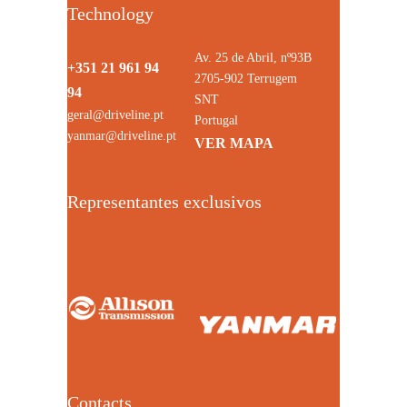
Technology
Av. 25 de Abril, nº93B
+351 21 961 94
2705-902 Terrugem
94
SNT
geral@driveline.pt
Portugal
yanmar@driveline.pt
VER MAPA
Representantes exclusivos
Contacts