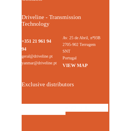
Driveline - Transmission
Technology
Av. 25 de Abril, nº93B
+351 21 961 94
2705-902 Terrugem
94
SNT
geral@driveline.pt
Portugal
yanmar@driveline.pt
VIEW MAP
Exclusive distributors