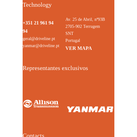
Technology
Av. 25 de Abril, nº93B
+351 21 961 94
2705-902 Terrugem
94
SNT
geral@driveline.pt
Portugal
yanmar@driveline.pt
VER MAPA
Representantes exclusivos
Contacts