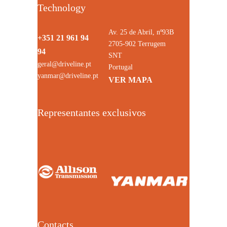
Technology
Av. 25 de Abril, nº93B
+351 21 961 94
2705-902 Terrugem
94
SNT
geral@driveline.pt
Portugal
yanmar@driveline.pt
VER MAPA
Representantes exclusivos
Contacts