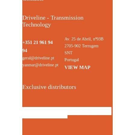
Driveline - Transmission
Technology
Av. 25 de Abril, nº93B
+351 21 961 94
2705-902 Terrugem
94
SNT
geral@driveline.pt
Portugal
yanmar@driveline.pt
VIEW MAP
Exclusive distributors