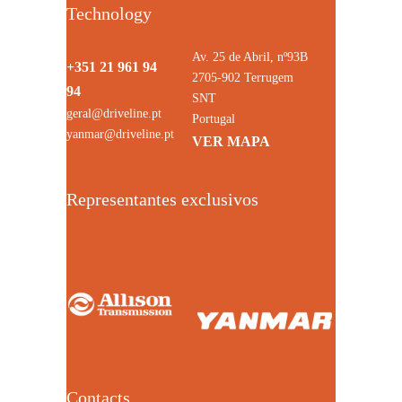
Technology
Av. 25 de Abril, nº93B
+351 21 961 94
2705-902 Terrugem
94
SNT
geral@driveline.pt
Portugal
yanmar@driveline.pt
VER MAPA
Representantes exclusivos
Contacts