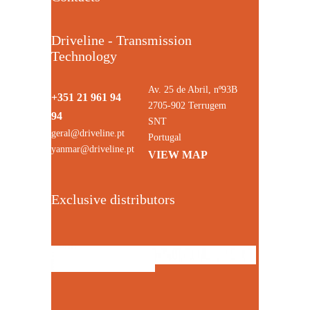
Driveline - Transmission
Technology
Av. 25 de Abril, nº93B
+351 21 961 94
2705-902 Terrugem
94
SNT
geral@driveline.pt
Portugal
yanmar@driveline.pt
VIEW MAP
Exclusive distributors